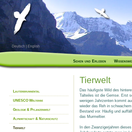
Deutsch
|
English
Sehen und Erleben
Wissenswe
Tierwelt
Das häufigste Wild des hinter
Lauterbrunnental
Talteiles ist die Gemse. Erst s
wenigen Jahrzenten kommt au
UNESCO Welterbe
wieder das Reh in schwachem
Geologie & Pflanzenwelt
Bestand vor. Häufig und auffäll
das Murmeltier.
Alpwirtschaft & Naturschutz
In den Zwanzigerjahren dieses
Tierwelt