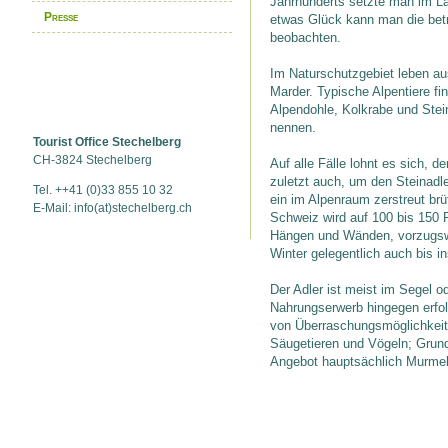
Jahrhunderts setzte man im La
Presse
etwas Glück kann man die bet
beobachten.
Im Naturschutzgebiet leben 
Marder. Typische Alpentiere f
Alpendohle, Kolkrabe und Stei
nennen.
Tourist Office Stechelberg
CH-3824 Stechelberg
Auf alle Fälle lohnt es sich, 
zuletzt auch, um den Steinadle
Tel. ++41 (0)33 855 10 32
ein im Alpenraum zerstreut brü
E-Mail: info(at)stechelberg.ch
Schweiz wird auf 100 bis 150 
Hängen und Wänden, vorzugsw
Winter gelegentlich auch bis in
Der Adler ist meist im Segel o
Nahrungserwerb hingegen erfo
von Überraschungsmöglichkeit
Säugetieren und Vögeln; Grun
Angebot hauptsächlich Murmel