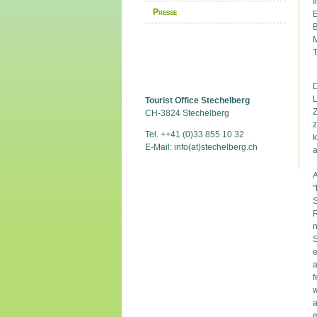
I
Presse
E
B
M
T
D
L
Tourist Office Stechelberg
Z
CH-3824 Stechelberg
z
Tel. ++41 (0)33 855 10 32
k
E-Mail: info(at)stechelberg.ch
a
A
"
S
R
n
S
e
a
f
w
a
e