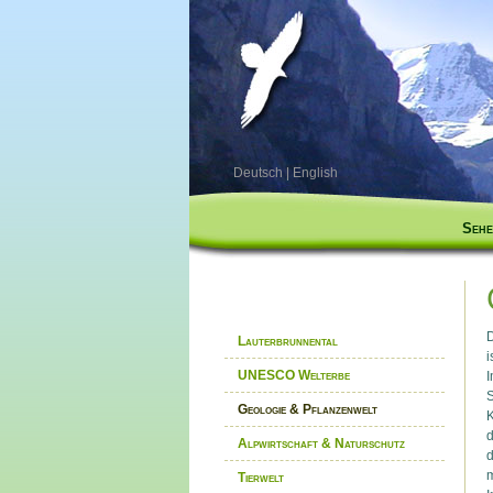
Deutsch
|
English
Sehe
D
Lauterbrunnental
i
UNESCO Welterbe
I
S
Geologie & Pflanzenwelt
K
d
Alpwirtschaft & Naturschutz
d
m
Tierwelt