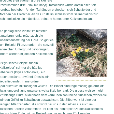
m Gebiet Breitlauenen gibt es kleinere
rzvorkommen (Blei-Zink mit Baryt). Tatsächlich wurde dort in alter Zeit
ergbau betrieben. An den Talhängen erstrecken sich Schuttfelder und
oränen der Gletscher. An das Kristallin schliesst vom Sefinental bis zur
schingelspitze ein mächtiger, beinahe homogener Kalkkomplex an.
ie geologische Vielfalt im hinteren
auterbrunnental prägt auch die
usammensetzung der Flora. So gibt es
um Beispiel Pflanzenarten, die speziell
alkreichen Untergrund bevorzugen,
ndere wiederum, die den Kalk meiden.
ls typisches Beispiel für ein
Kalkzeiger" sei hier die häufige
ilberwurz (Dryas octobetala), ein
osengewächs, erwähnt. Dies ist ein
iederliegender, immergrüner
palierstrauch mit rassigem Wuchs. Die Blätter sind regelmässig gekerbt, oft
twas umgerollt und unterseits weiss filzig behaart. Die grosse weisse meist
chtblättrige Blüte, bildet nach dem verblühen zahlreiche Nüsschen, wobei die
edrigen Griffel zu Schwänzen auswachsen. Die Silberwurz ist eine der
enigen Pflanzenarten, die sowohl bei uns in den Alpen als auch im
rktischen Bereich vorkommen. Ihr kam als Pionierpflanze des Kalkschuttes
ine wichtige Rolle bei der Besiedlung der nach dem Rückzug der