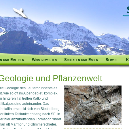
n und Erleben
Wissenswertes
Schlafen und Essen
Service
K
Geologie und Pflanzenwelt
ie Geologie des Lauterbrunnentales
st, wie so oft im Alpengebiet, komplex.
m hinteren Tal treffen Kalk- und
ilikatgesteine aufeinander. Das
ristallin erstreckt sich von Stechelberg
er linken Talflanke entlang nach SE. In
er hier anzutreffenden Formation findet
an oft Marmor und Glimmerschiefer.