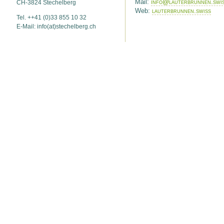
Mail:
info@lauterbrunnen.swi
CH-3824 Stechelberg
Web:
lauterbrunnen.swiss
Tel. ++41 (0)33 855 10 32
E-Mail: info(at)stechelberg.ch