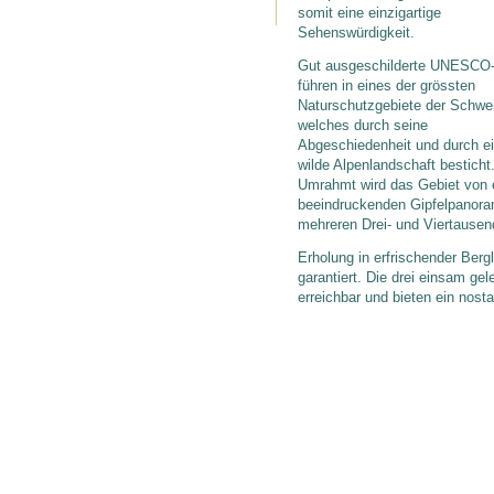
somit eine einzigartige
Sehenswürdigkeit.
Gut ausgeschilderte UNESCO-
führen in eines der grössten
Naturschutzgebiete der Schwe
welches durch seine
Abgeschiedenheit und durch e
wilde Alpenlandschaft besticht
Umrahmt wird das Gebiet von
beeindruckenden Gipfelpanora
mehreren Drei- und Viertausen
Erholung in erfrischender Bergl
garantiert. Die drei einsam ge
erreichbar und bieten ein nost