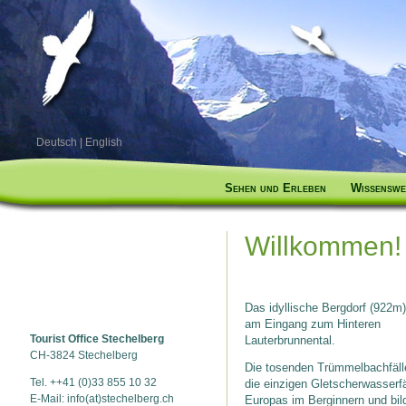
Deutsch
|
English
Sehen und Erleben
Wissenswe
Willkommen!
Das idyllische Bergdorf (922m) 
am Eingang zum Hinteren
Tourist Office Stechelberg
Lauterbrunnental.
CH-3824 Stechelberg
Die tosenden Trümmelbachfäll
Tel. ++41 (0)33 855 10 32
die einzigen Gletscherwasserfä
E-Mail: info(at)stechelberg.ch
Europas im Berginnern und bil