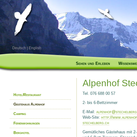
Deutsch
|
English
Sehen und Erleben
Wissenswe
Alpenhof Ste
Tel. 076 688 00 57
Hotel/Restaurant
2- bis 6-Bettzimmer
Gästehaus Alpenhof
E-Mail:
alpenhof@stechelberg
Camping
Web-Site:
http://www.alpenhof
stechelberg.ch
Ferienwohnungen
Gemütliches Gästehaus mit 2-,
Berghotel