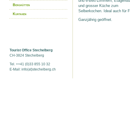
und 6-Bett-Zimmern, Etagend
Berghütten
und grosser Küche zum
Selberkochen. Ideal auch für 
Kurtaxen
Ganzjährig geöffnet.
Tourist Office Stechelberg
CH-3824 Stechelberg
Tel. ++41 (0)33 855 10 32
E-Mail: info(at)stechelberg.ch