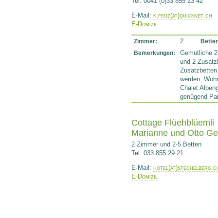
Tel. 0041 (0)33 855 23 42
E-Mail:
k.feuz(at)quicknet.ch
E-Domizil
2
Zimmer:
Betten
Gemütliche 2
Bemerkungen:
und 2 Zusatz
Zusatzbetten
werden. Woh
Chalet Alpeng
genügend Par
Cottage Flüehblüemli
Marianne und Otto Ge
2 Zimmer und 2-5 Betten
Tel. 033 855 29 21
E-Mail:
hotel(at)stechelberg.c
E-Domizil