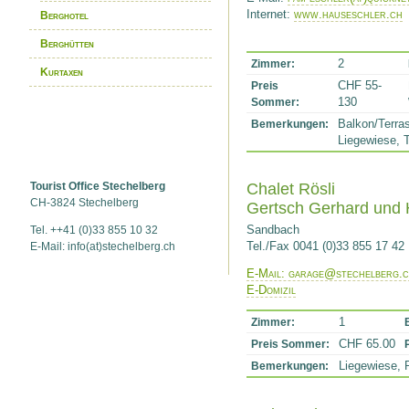
Internet:
www.hauseschler.ch
Berghotel
Ferienw
Berghütten
2
Zimmer:
Kurtaxen
CHF 55-
Preis
130
Sommer:
Balkon/Terras
Bemerkungen:
Liegewiese, 
Chalet Rösli
Tourist Office Stechelberg
CH-3824 Stechelberg
Gertsch Gerhard und 
Sandbach
Tel. ++41 (0)33 855 10 32
Tel./Fax 0041 (0)33 855 17 42
E-Mail: info(at)stechelberg.ch
E-Mail: garage@stechelberg.
E-Domizil
1
Zimmer:
CHF 65.00
Preis Sommer:
Liegewiese, 
Bemerkungen: