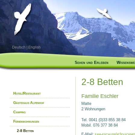
Deutsch
|
English
Sehen und Erleben
Wissenswe
2-8 Betten
Hotel/Restaurant
Familie Eschler
Gästehaus Alpenhof
Matte
2 Wohnungen
Camping
Tel. 0041 (0)33 855 38 84
Ferienwohnungen
Mobil. 076 377 38 84
2-8 Betten
E-Mail:
fam-eschler(at)quickne