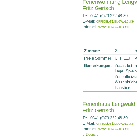
Ferienwohnung Lengw
Fritz Gertsch
Tel. 0041 (0)79 222 48 89
E-Mail:
office(at)lengwald.ch
Internet:
www.lengwald.ch
Zimmer:
2
B
Preis Sommer
CHF 110
P
Bemerkungen:
Zusatzbett m
Lage, Spielp
Zentralheizu
Waschküche
Haustiere
Ferienhaus Lengwald 
Fritz Gertsch
Tel. 0041 (0)79 222 48 89
E-Mail:
office(at)lengwald.ch
Internet:
www.lengwald.ch
e-Domizil