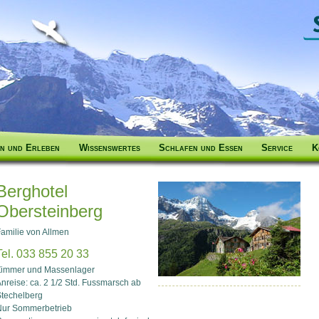
n und Erleben
Wissenswertes
Schlafen und Essen
Service
K
Berghotel
Obersteinberg
amilie von Allmen
Tel. 033 855 20 33
Zimmer und Massenlager
nreise: ca. 2 1/2 Std. Fussmarsch ab
techelberg
Nur Sommerbetrieb