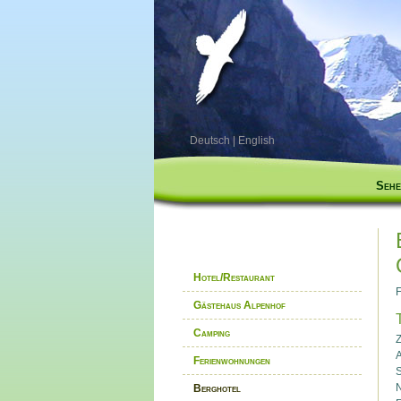
Deutsch
|
English
Sehe
Hotel/Restaurant
F
Gästehaus Alpenhof
Camping
A
Ferienwohnungen
S
Berghotel