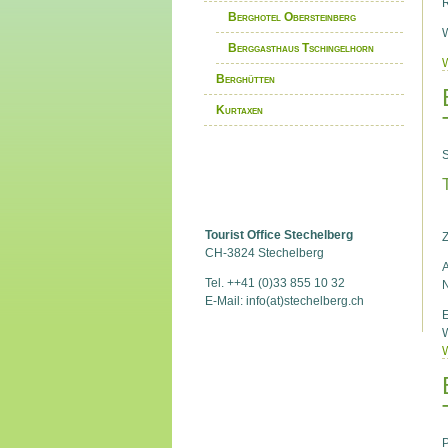
R
Berghotel Obersteinberg
Berggasthaus Tschingelhorn
W
Berghütten
Kurtaxen
S
Tourist Office Stechelberg
CH-3824 Stechelberg
A
Tel. ++41 (0)33 855 10 32
E-Mail: info(at)stechelberg.ch
E
W
P