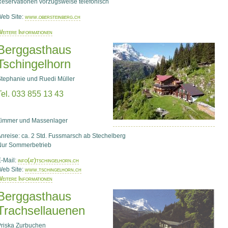
eservationen vorzugsweise telefonisch
Web Site:
www.obersteinberg.ch
eitere Informationen
Berggasthaus
Tschingelhorn
tephanie und Ruedi Müller
Tel. 033 855 13 43
Zimmer und Massenlager
nreise: ca. 2 Std. Fussmarsch ab Stechelberg
Nur Sommerbetrieb
-Mail:
info(at)tschingelhorn.ch
Web Site:
www.tschingelhorn.ch
eitere Informationen
Berggasthaus
Trachsellauenen
riska Zurbuchen